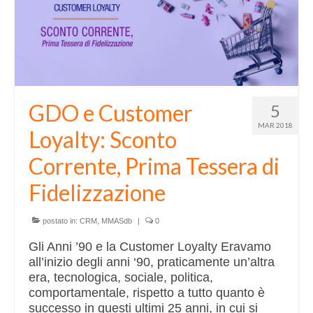
DataLab
CONTATTI
GDO e Customer
5
MAR 2018
Loyalty: Sconto
Corrente, Prima Tessera di
Fidelizzazione
postato in:
CRM
,
MMASdb
|
0
Gli Anni ’90 e la Customer Loyalty Eravamo
all’inizio degli anni ‘90, praticamente un’altra
era, tecnologica, sociale, politica,
comportamentale, rispetto a tutto quanto è
successo in questi ultimi 25 anni, in cui si