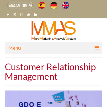
Menu
H
Customer Relationship
CHI SIAMO
Management
SETTORI MERCEOLOGICI
SISTEMA MMAS
BLOG