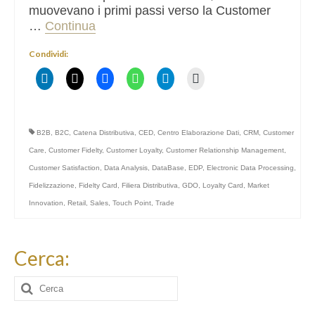
muovevano i primi passi verso la Customer
…
Continua
Condividi:
B2B
,
B2C
,
Catena Distributiva
,
CED
,
Centro Elaborazione Dati
,
CRM
,
Customer
Care
,
Customer Fidelty
,
Customer Loyalty
,
Customer Relationship Management
,
Customer Satisfaction
,
Data Analysis
,
DataBase
,
EDP
,
Electronic Data Processing
,
Fidelizzazione
,
Fidelty Card
,
Filiera Distributiva
,
GDO
,
Loyalty Card
,
Market
Innovation
,
Retail
,
Sales
,
Touch Point
,
Trade
Cerca:
Cerca: