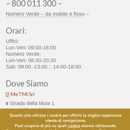
– 800 011 300 –
Numero Verde – da mobile e fisso
–
Orari:
Uffici:
Lun-Ven: 09:00-18:00
Numero Verde:
Lun-Ven: 08:30-20:30
Sab: 09:00 -13:00 :: 14:00-18:00
Dove Siamo
MeTMi Srl
Strada della Moia 1
Arese Milano 20044
Questo sito utilizza i cookie per offrirti la miglior esperienza
+39 02 38073 1
utente di navigazione.
info@metmi.it
Puoi scoprire di più su quali
cookie
stiamo utilizzando.