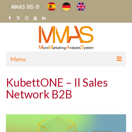
Menu
H
KubettONE – Il Sales
CHI SIAMO
Network B2B
SETTORI MERCEOLOGICI
SISTEMA MMAS
BLOG