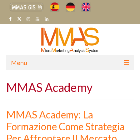
Menu
H
MMAS Academy
CHI SIAMO
SETTORI MERCEOLOGICI
MMAS Academy: La
SISTEMA MMAS
Formazione Come Strategia
BLOG
Per Affrontare Il Mercato