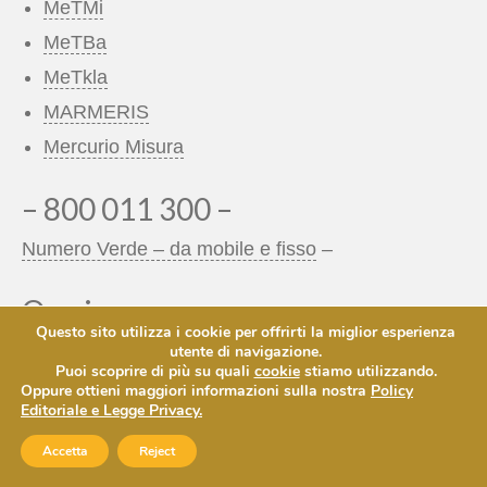
MeTMi
MeTBa
MeTkla
MARMERIS
Mercurio Misura
– 800 011 300 –
Numero Verde – da mobile e fisso
–
Orari:
Questo sito utilizza i cookie per offrirti la miglior esperienza
Uffici:
utente di navigazione.
Puoi scoprire di più su quali
cookie
stiamo utilizzando.
Lun-Ven: 09:00-18:00
Oppure ottieni maggiori informazioni sulla nostra
Policy
Numero Verde:
Editoriale e Legge Privacy.
Lun-Ven: 08:30-20:30
Sab: 09:00 -13:00 :: 14:00-18:00
Accetta
Reject