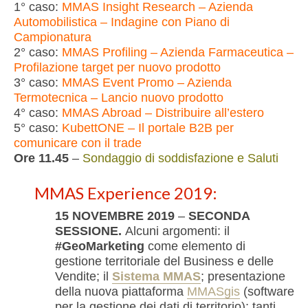
1° caso:
MMAS Insight Research – Azienda
Automobilistica – Indagine con Piano di
Campionatura
2° caso:
MMAS Profiling – Azienda Farmaceutica –
Profilazione target per nuovo prodotto
3° caso:
MMAS Event Promo – Azienda
Termotecnica – Lancio nuovo prodotto
4° caso:
MMAS Abroad – Distribuire all’estero
5° caso:
KubettONE – Il portale B2B per
comunicare con il trade
Ore 11.45
–
Sondaggio di soddisfazione e Saluti
MMAS Experience 2019:
15 NOVEMBRE 2019
–
SECONDA
SESSIONE.
Alcuni argomenti: il
#GeoMarketing
come elemento di
gestione territoriale del Business e delle
Vendite; il
Sistema MMAS
; presentazione
della nuova piattaforma
MMASgis
(software
per la gestione dei dati di territorio); tanti,