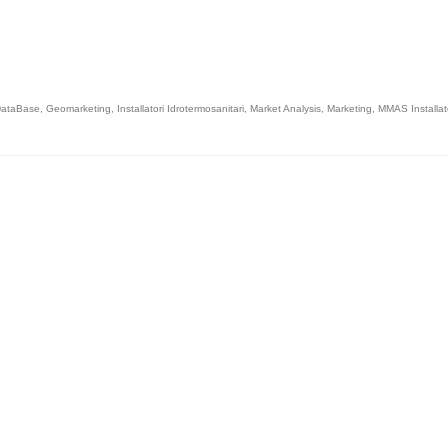
ataBase
,
Geomarketing
,
Installatori Idrotermosanitari
,
Market Analysis
,
Marketing
,
MMAS Installat