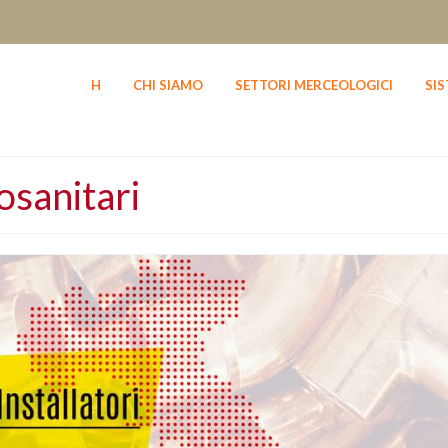
H
CHI SIAMO
SETTORI MERCEOLOGICI
SI
osanitari