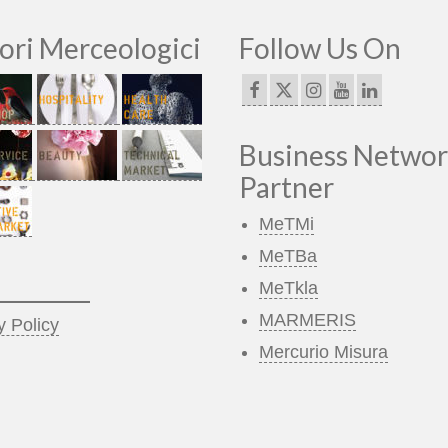
ori Merceologici
Follow Us On
Business Networ
Partner
MeTMi
MeTBa
_________
MeTkla
MARMERIS
y Policy
Mercurio Misura