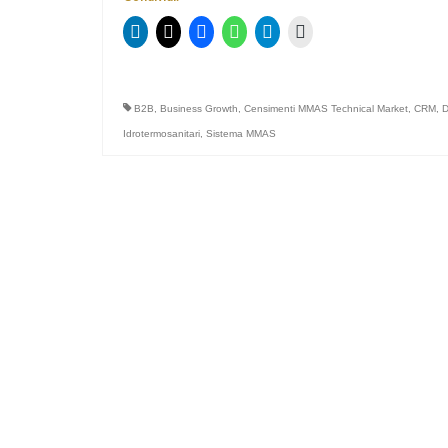
B2B
,
Business Growth
,
Censimenti MMAS Technical Market
,
CRM
,
D
Idrotermosanitari
,
Sistema MMAS