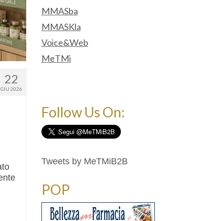
MMASba
MMASKla
Voice&Web
MeTMi
22
GIU 2026
Follow Us On:
Tweets by MeTMiB2B
ato
ente
POP