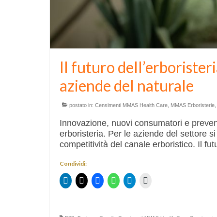
Il futuro dell’erborister
aziende del naturale
postato in:
Censimenti MMAS Health Care
,
MMAS Erboristerie
Innovazione, nuovi consumatori e preven
erboristeria. Per le aziende del settore si
competitività del canale erboristico. Il fu
Condividi: