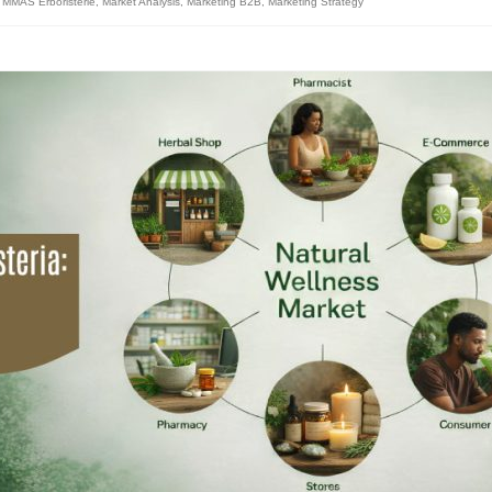
 MMAS Erboristerie
,
Market Analysis
,
Marketing B2B
,
Marketing Strategy