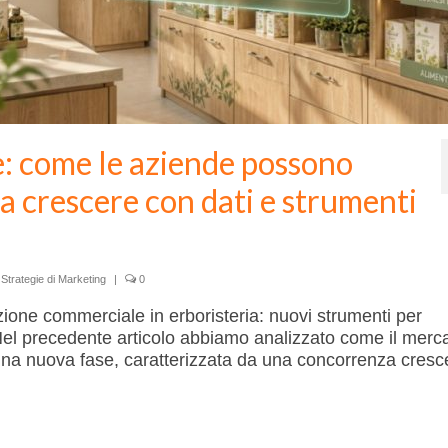
te: come le aziende possono
 a crescere con dati e strumenti
,
Strategie di Marketing
|
0
zione commerciale in erboristeria: nuovi strumenti per
 Nel precedente articolo abbiamo analizzato come il merc
una nuova fase, caratterizzata da una concorrenza cresc