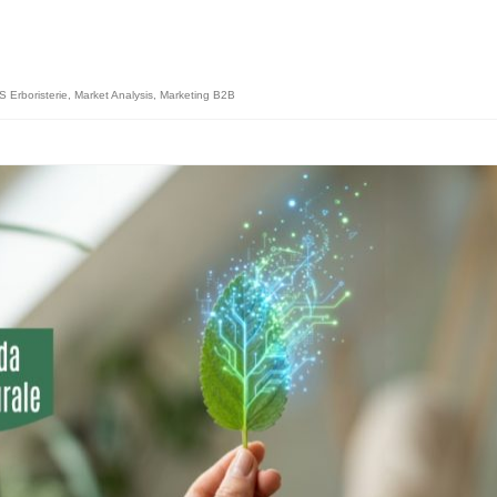
Erboristerie
,
Market Analysis
,
Marketing B2B