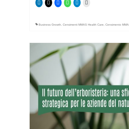
Business Growth
,
Censimenti MMAS Health Care
,
Censimento MMAS 