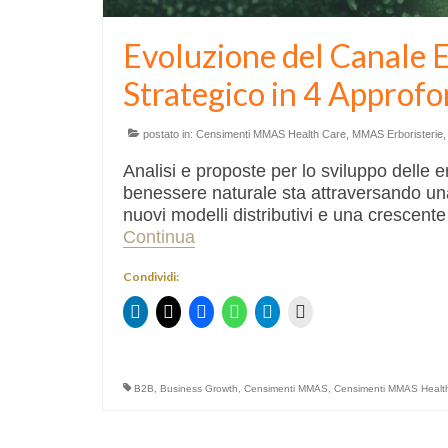
Evoluzione del Canale E
Strategico in 4 Approf
postato in:
Censimenti MMAS Health Care
,
MMAS Erboristerie
Analisi e proposte per lo sviluppo delle e
benessere naturale sta attraversando un
nuovi modelli distributivi e una crescent
Continua
Condividi:
B2B
,
Business Growth
,
Censimenti MMAS
,
Censimenti MMAS Healt