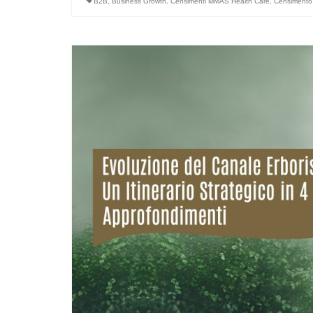
B2B
,
Business Growth
,
Censimenti MMAS Health Care
,
Censimento