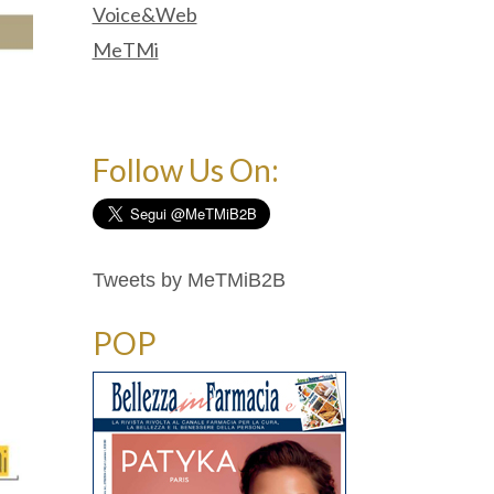
Voice&Web
MeTMi
Follow Us On:
Tweets by MeTMiB2B
POP