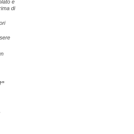
olato e
rima di
ori
ssere
un
?”
o