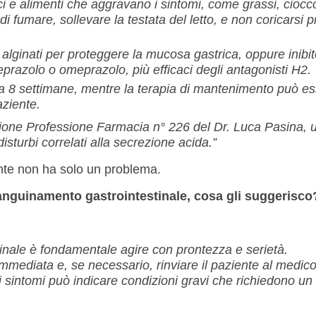
lici e alimenti che aggravano i sintomi, come grassi, ciocc
i fumare, sollevare la testata del letto, e non coricarsi p
alginati per proteggere la mucosa gastrica, oppure inibit
razolo o omeprazolo, più efficaci degli antagonisti H2.
 a 8 settimane, mentre la terapia di mantenimento può e
aziente.
ezione Professione Farmacia n° 226 del Dr. Luca Pasina, 
isturbi correlati alla secrezione acida.”
nte non ha solo un problema.
sanguinamento gastrointestinale, cosa gli suggerisco
inale è fondamentale agire con prontezza e serietà.
immediata e, se necessario, rinviare il paziente al medic
i sintomi può indicare condizioni gravi che richiedono un