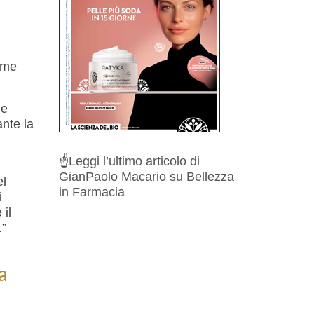
come
 e
ante la
☝️
Leggi l’ultimo articolo di
GianPaolo Macario su Bellezza
el
in Farmacia
i
 il
.”
a