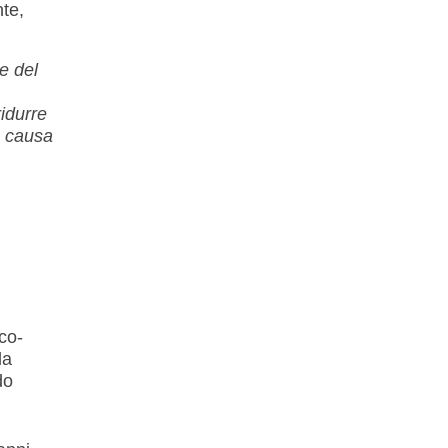
nte,
e del
idurre
la causa
co-
la
do