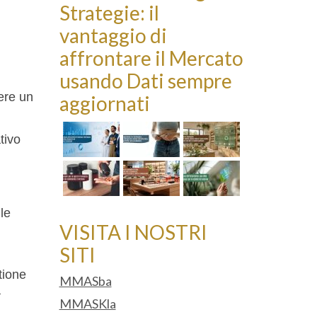
Strategie: il
vantaggio di
affrontare il Mercato
usando Dati sempre
vere un
aggiornati
tivo
le
VISITA I NOSTRI
SITI
tione
MMASba
a
MMASKla