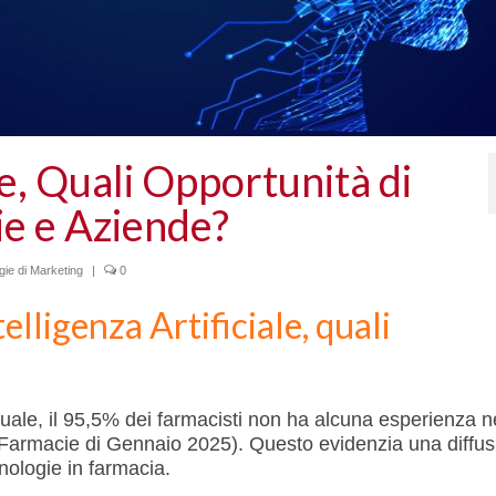
le, Quali Opportunità di
e e Aziende?
gie di Marketing
|
0
ligenza Artificiale, quali
ale, il 95,5% dei farmacisti non ha alcuna esperienza ne
S Farmacie di Gennaio 2025). Questo evidenzia una diffu
nologie in farmacia.