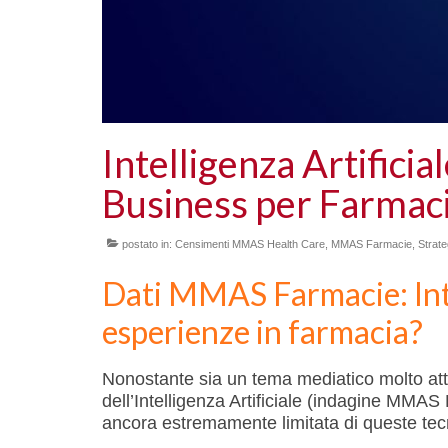
Intelligenza Artificia
Business per Farmaci
postato in:
Censimenti MMAS Health Care
,
MMAS Farmacie
,
Strate
Dati MMAS Farmacie: Intel
esperienze in farmacia?
Nonostante sia un tema mediatico molto attu
dell’Intelligenza Artificiale (indagine MMA
ancora estremamente limitata di queste tec