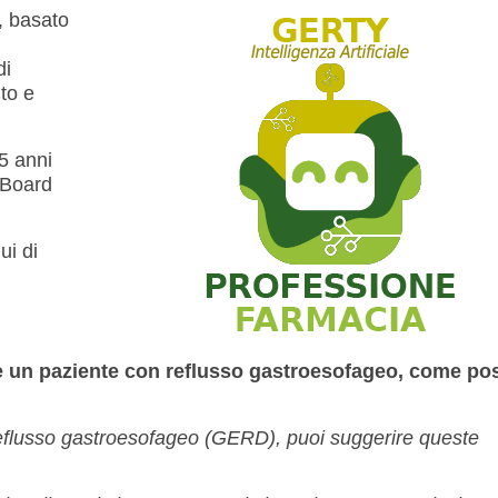
i, basato
di
to e
5 anni
n Board
ui di
e un paziente con reflusso gastroesofageo, come po
reflusso gastroesofageo (GERD), puoi suggerire queste